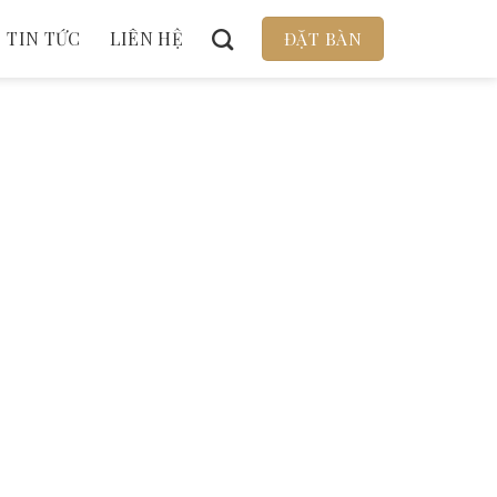
TIN TỨC
LIÊN HỆ
ĐẶT BÀN