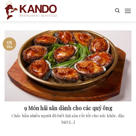
Skip
to
content
05
Th9
9 Món hải sản dành cho các quý ông
Chắc hẳn nhiều người đã biết hải sản rất tốt cho sức khỏe, đặc
biệt [...]