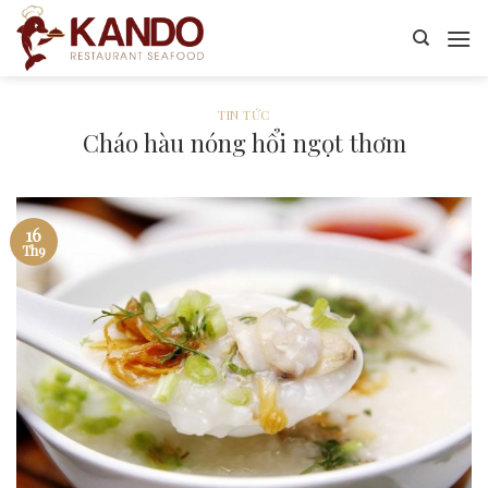
Skip
to
content
TIN TỨC
Cháo hàu nóng hổi ngọt thơm
16
Th9