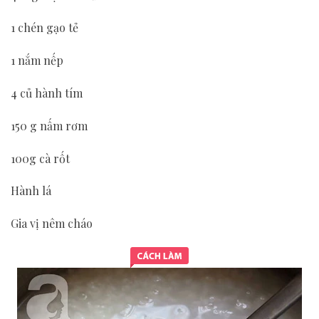
1 chén gạo tẻ
1 nắm nếp
4 củ hành tím
150 g nấm rơm
100g cà rốt
Hành lá
Gia vị nêm cháo