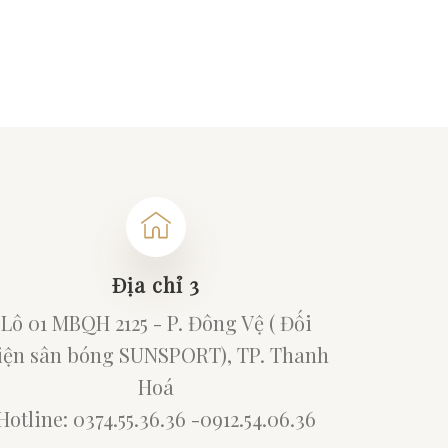
Địa chỉ 3
Lô 01 MBQH 2125 - P. Đông Vệ ( Đối
iện sân bóng SUNSPORT), TP. Thanh
Hoá
Hotline: 0374.55.36.36 -0912.54.06.36