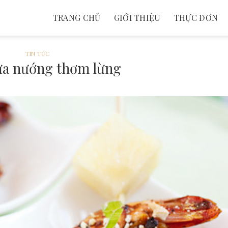
TRANG CHỦ
GIỚI THIỆU
THỰC ĐƠN
TIN TỨC
a nướng thơm lừng