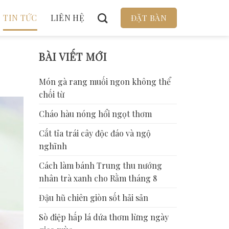
TIN TỨC
LIÊN HỆ
ĐẶT BÀN
BÀI VIẾT MỚI
Món gà rang muối ngon không thể
chối từ
Cháo hàu nóng hổi ngọt thơm
Cắt tỉa trái cây độc đáo và ngộ
nghĩnh
Cách làm bánh Trung thu nướng
nhân trà xanh cho Rằm tháng 8
Đậu hũ chiên giòn sốt hải sản
Sò điệp hấp lá dứa thơm lừng ngày