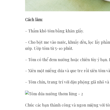
Cách làm:
– Thấm khô tôm bằng khăn giấy.
– Cho bột me vào nước, khuấy đều, lọc lấy phần
ướp. Ướp tôm từ 5-10 phút.
– Tôm có thể đem nướng hoặc chiên tùy ý bạn. 
– Xiên một miếng dứa và que tre rồi xiên tôm v
– Tôm chín, trang trí với đậu phộng giã nhỏ và
Chúc các bạn thành công và ngon miệng với tô