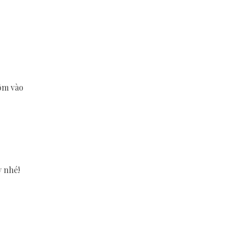
tôm vào
y nhé!