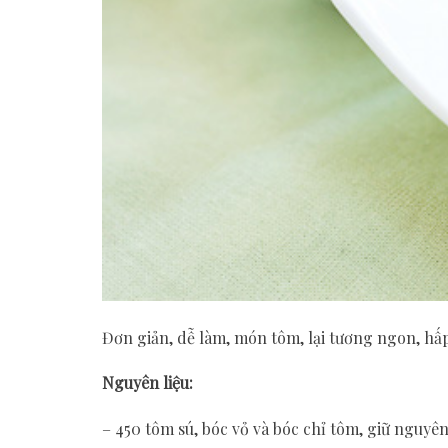
Đơn giản, dễ làm, món tôm, lại tương ngon, hấ
Nguyên liệu:
– 450 tôm sú, bóc vỏ và bóc chỉ tôm, giữ nguyê